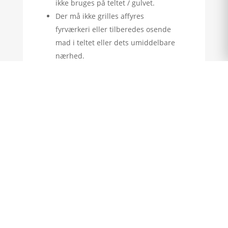
ikke bruges på teltet / gulvet.
Der må ikke grilles affyres
fyrværkeri eller tilberedes osende
mad i teltet eller dets umiddelbare
nærhed.
Teltet skal være ryddet, samt borde
og stole skal være stablet inden
teltet afhentes og gulvet vasket.
Lejeperioden er normal 3-4 dage, og
dækker kun én aktivitet.
Opsætning/nedtagning af belysning
mm. står lejeren selv for.
Teltstørelsen låses fast 14 dage før
anv. dato. Det vil sige at man ikke
kan lave den mindre eller annullere
den.
Udlejer kan til hver en tid anullere
Teltet hvis han mener det ikke er